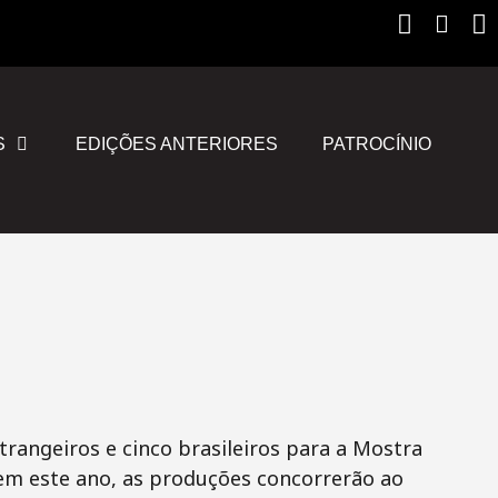
Instagr
Yout
F
S
EDIÇÕES ANTERIORES
PATROCÍNIO
strangeiros e cinco brasileiros para a Mostra
em este ano, as produções concorrerão ao