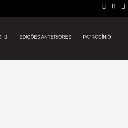
Instagr
Yout
F
S
EDIÇÕES ANTERIORES
PATROCÍNIO