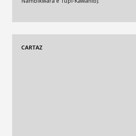
Nambikwara e Tupi-Kawahib).
CARTAZ