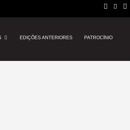
Instagr
Yout
F
S
EDIÇÕES ANTERIORES
PATROCÍNIO