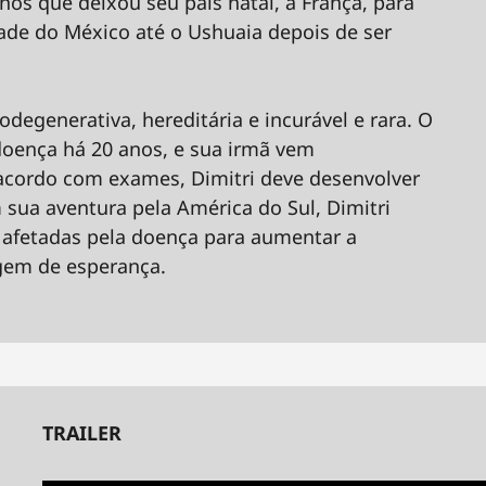
anos que deixou seu país natal, a França, para
ade do México até o Ushuaia depois de ser
.
egenerativa, hereditária e incurável e rara. O
doença há 20 anos, e sua irmã vem
acordo com exames, Dimitri deve desenvolver
 sua aventura pela América do Sul, Dimitri
s afetadas pela doença para aumentar a
gem de esperança.
TRAILER