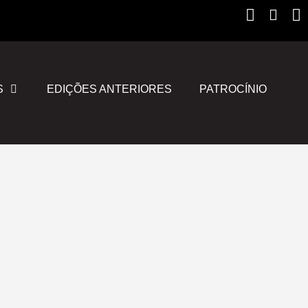
Instagr
Yout
F
S
EDIÇÕES ANTERIORES
PATROCÍNIO