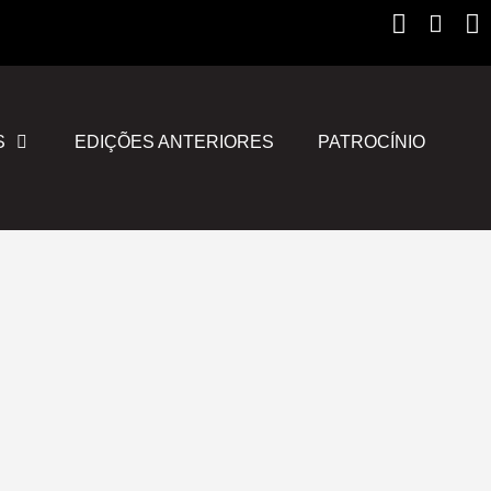
Instagr
Yout
F
S
EDIÇÕES ANTERIORES
PATROCÍNIO