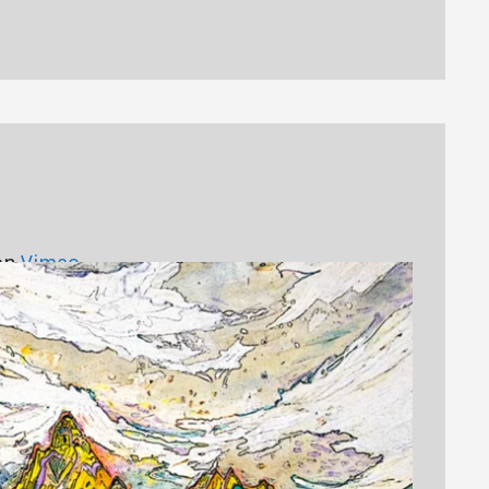
on
Vimeo
.