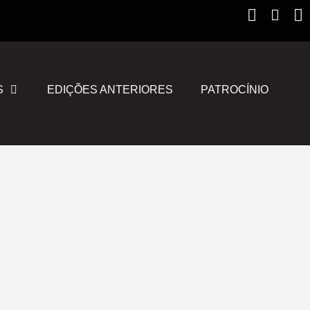
Instagr
Yout
F
S
EDIÇÕES ANTERIORES
PATROCÍNIO