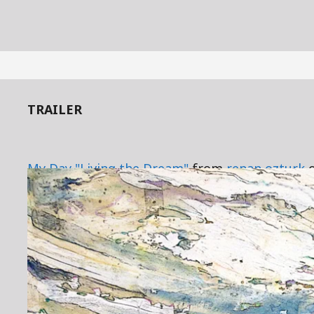
TRAILER
My Day "Living the Dream"
from
renan ozturk