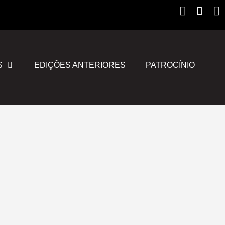
Instagr
Yout
F
S
EDIÇÕES ANTERIORES
PATROCÍNIO