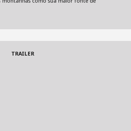
 as montanhas como sua maior fonte de
TRAILER