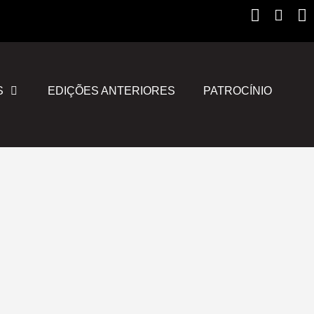
Instagr
Yout
F
S
EDIÇÕES ANTERIORES
PATROCÍNIO