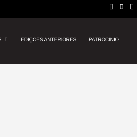
Instagr
Yout
F
S
EDIÇÕES ANTERIORES
PATROCÍNIO